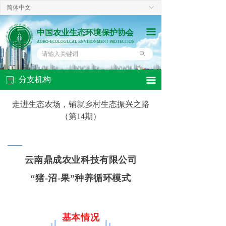
简体中文
ꀅ
끀
中国农业生态环境保护协会
AGRO-ECOLOGLCAL ENVIRONMENT PROTECTION
ꄙ
分支机构
끀
ꂓ
走进生态农场，铺就乡村生态振兴之路
（第14期）
云南鼎成农业科技有限公司
“猪-沼-果”种养循环模式
基本情况