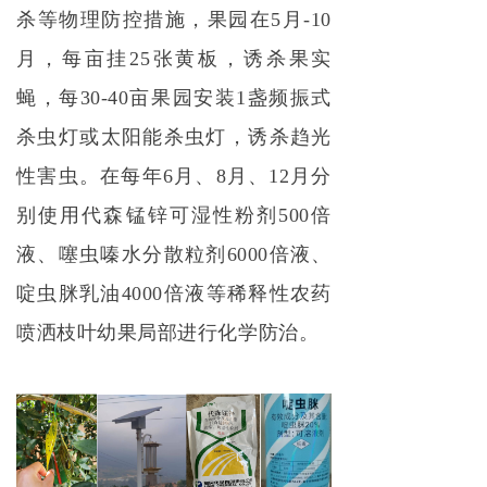
杀等物理防控措施，果园在5月-10
月，每亩挂25张黄板，诱杀果实
蝇，每30-40亩果园安装1盏频振式
杀虫灯或太阳能杀虫灯，诱杀趋光
性害虫。在每年6月、8月、12月分
别使用代森锰锌可湿性粉剂500倍
液、噻虫嗪水分散粒剂6000倍液、
啶虫脒乳油4000倍液等稀释性农药
喷洒枝叶幼果局部进行化学防治。