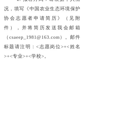
况，填写《中国农业生态环境保护
协会志愿者申请简历》（见附
件），并将简历发送我会邮箱
（csaeep_1981@163.com）。邮件
标题请注明：<志愿岗位>+<姓名
>+<专业>+<学校>。
三、其他相关说明
1. 工作时间：周一至周五
8:00-11:30，13:30-17:00；
2. 工作待遇：生活补助200元/
天，不提供午餐；
3. 秘书处可开具志愿者证