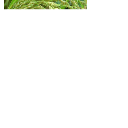
生境
：
生于河岸旁或湿润之地
分布
：
台湾、福建、江西、湖南、海
南、云南等省区有引种栽培
保护等级
：
二级
致濒因素
：
野外调查发现拟高粱居群
数目较少，在乐昌发现2个居群，每
个居群个体数目
小于50。
电话：
010-59196375