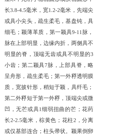
长3.8-4.5毫米，宽1.2-2毫米，先端尖
或具小尖头，疏生柔毛，基盘钝，具
细毛；颖薄革质，第一颖具9-11脉，
脉在上部明显，边缘内折，两侧具不
明显的脊，顶端无齿或具不明显的3
小齿；第二颖具7脉，上部具脊，略
呈舟形，疏生柔毛；第一外稃透明膜
质，宽披针形，稍短于颖，具纤毛；
第二外稃短于第一外稃，顶端尖或微
凹，无芒或具1细弱扭曲的芒；花药
长2-2.5毫米，棕黄色；花柱2，分离
或仅基部连合；柱头帚状。颖果倒卵