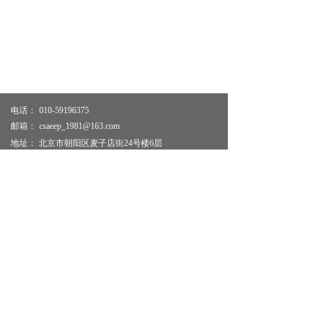
电话：
010-59196375
邮箱：
csaeep_1981@163.com
地址：
北京市朝阳区麦子店街24号楼6层
版权所有 ©
中国农业生态环境保护协会
京ICP备2021032144号-1
本网站由阿里云提供云计算及安全服务
本网站支持
IPv6
Powered by 万网