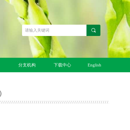
끠
中
文
作
分支机构
下载中心
English
English
）